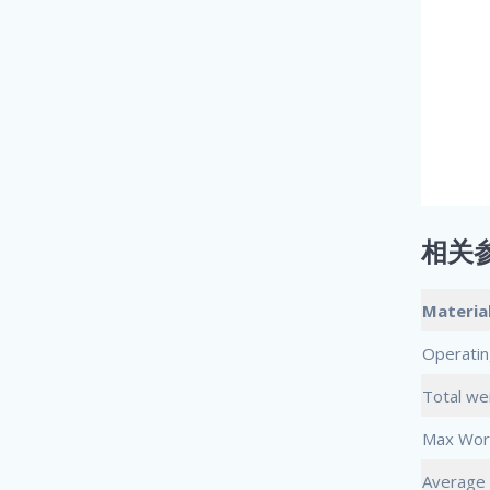
相关
Materia
Operatin
Total we
Max Wor
Average 