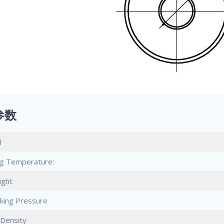
参数
l
g Temperature:
ight
king Pressure
Density