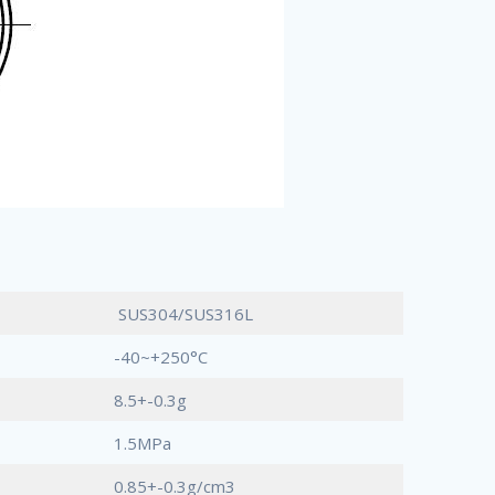
SUS304/SUS316L
-40~+250°C
8.5+-0.3g
1.5MPa
0.85+-0.3g/cm3