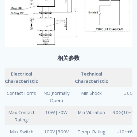
相关参数
Electrical
Technical
Characteristic
Characteristic
Contact Form:
NO(normally
Min Shock
30G
Open)
Max Contact
10W|70W
Min Vibration
30G(10~50
Rating:
Max Switch
100V|300V
Temp. Rating
-10~+60