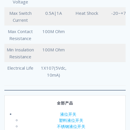
Voltage
Max Switch
0.5A|1A
Heat Shock
-20~+70
Current
Max Contact
100M Ohm
Resistance
Min Insulation
100M Ohm
Resistance
Electrical Life
1X107(5Vdc,
10mA)
全部产品
液位开关
塑料液位开关
不锈钢液位开关