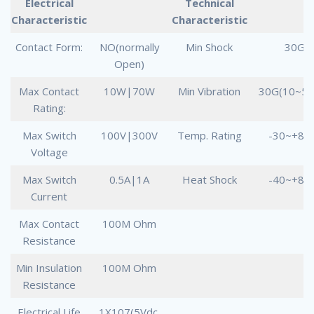
Electrical
Technical
Characteristic
Characteristic
Contact Form:
NO(normally
Min Shock
30G
Open)
Max Contact
10W|70W
Min Vibration
30G(10~50
Rating:
Max Switch
100V|300V
Temp. Rating
-30~+80
Voltage
Max Switch
0.5A|1A
Heat Shock
-40~+80
Current
Max Contact
100M Ohm
Resistance
Min Insulation
100M Ohm
Resistance
Electrical Life
1X107(5Vdc,