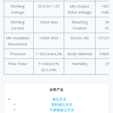
Working
DC4.5V~12V
Min Output
<DC0.
Voltage
Pulse Voltage
Volta
Working
10mA Max
Mounting
Vert
Current
Position
Hori
Min Insulation
100M Ohm
Electric life
1X107(5
Resistance
Precision
1~60L/min±2%
Body Material
PA66+3
Flow Pulse
F=4.8Q±3%
Humidity
35%
Q=L/min
全部产品
液位开关
塑料液位开关
不锈钢液位开关