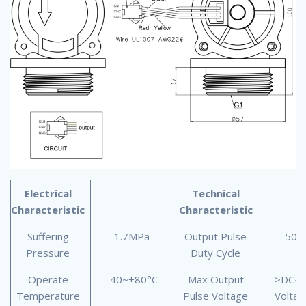
Electrical
Technical
Characteristic
Characteristic
Suffering
1.7MPa
Output Pulse
50%
Pressure
Duty Cycle
Operate
-40~+80°C
Max Output
>DC4.
Temperature
Pulse Voltage
Volta