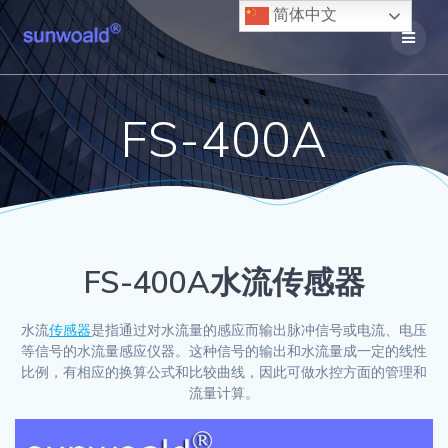
Skip
简体中文
to
content
FS-400A
FS-400A水流传感器
水流
传感器
是指通过对水流量的感应而输出脉冲信号或电流、电压
等信号的水流量感应仪器。这种信号的输出和水流量成一定的线性
比例，有相应的换算公式和比较曲线，因此可做水控方面的管理和
流量计算。