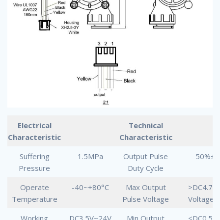
Electrical
Technical
Characteristic
Characteristic
Suffering
1.5MPa
Output Pulse
50%±
Pressure
Duty Cycle
Operate
-40~+80°C
Max Output
>DC4.7V(
Temperature
Pulse Voltage
Voltage 
Working
DC3.5V~24V
Min Output
<DC0.5V(