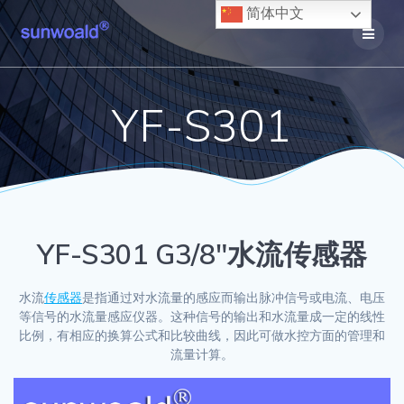
Skip
简体中文
to
content
YF-S301
YF-S301 G3/8″水流传感器
水流
传感器
是指通过对水流量的感应而输出脉冲信号或电流、电压
等信号的水流量感应仪器。这种信号的输出和水流量成一定的线性
比例，有相应的换算公式和比较曲线，因此可做水控方面的管理和
流量计算。