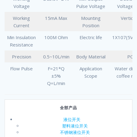
Voltage
Pulse Voltage
Voltage 
Working
15mA Max
Mounting
Vertica
Current
Position
Min Insulation
100M Ohm
Electric life
1X107(5Vd
Resistance
Precision
0.5~10L/min
Body Material
PO
Flow Pulse
F=21*Q
Application
Water dis
±5%
Scope
coffee m
Q=L/min
全部产品
液位开关
塑料液位开关
不锈钢液位开关