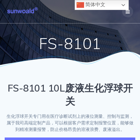
Skip
简体中文
to
content
FS-8101
FS-8101 10L废液生化浮球开
关
生化浮球开关专门用在医疗诊断试剂上的液位测量、控制与监测，
属于我司高端定制产品，可以根据客户需求定制报警位置，能够做
到精准测量报警，防止价格昂贵的溶液浪费、废液溢出。