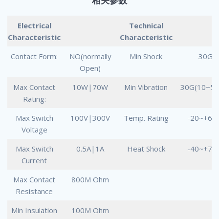
相关参数
Electrical
Technical
Characteristic
Characteristic
Contact Form:
NO(normally
Min Shock
30G
Open)
Max Contact
10W|70W
Min Vibration
30G(10~50
Rating:
Max Switch
100V|300V
Temp. Rating
-20~+60
Voltage
Max Switch
0.5A|1A
Heat Shock
-40~+70
Current
Max Contact
800M Ohm
Resistance
Min Insulation
100M Ohm