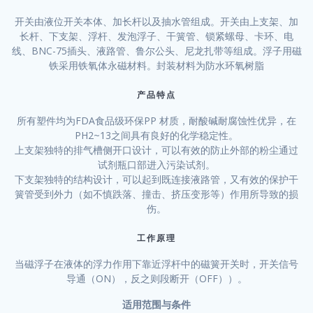
开关由液位开关本体、加长杆以及抽水管组成。开关由上支架、加
长杆、下支架、浮杆、发泡浮子、干簧管、锁紧螺母、卡环、电
线、BNC-75插头、液路管、鲁尔公头、尼龙扎带等组成。浮子用磁
铁采用铁氧体永磁材料。封装材料为防水环氧树脂
产品特点
所有塑件均为FDA食品级环保PP 材质，耐酸碱耐腐蚀性优异，在
PH2~13之间具有良好的化学稳定性。
上支架独特的排气槽侧开口设计，可以有效的防止外部的粉尘通过
试剂瓶口部进入污染试剂。
下支架独特的结构设计，可以起到既连接液路管，又有效的保护干
簧管受到外力（如不慎跌落、撞击、挤压变形等）作用所导致的损
伤。
工作原理
当磁浮子在液体的浮力作用下靠近浮杆中的磁簧开关时，开关信号
导通（ON），反之则段断开（OFF））。
适用范围与条件