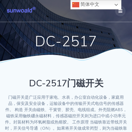
Skip
简体中文
to
content
DC-2517
DC-2517门磁开关
门磁开关是广泛应用于家电、水表，办公室自动化设备，家庭用
品，保安及安全设备，运输设备中的传输开关式电信号的传感器
件。 构造 开关由磁铁、干簧管、胶壳、电线组成。外壳阻燃ABS，
磁铁采用铷铁硼永磁材料，传感器磁控开关则为进口中或小功率元
件。封装材料为环氧树脂或热熔胶。 工作原理 当磁铁靠近带线开关
时，开关信号导通（ON）。如果将开关做成常闭型，则为当磁铁靠