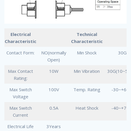
Electrical
Technical
Characteristic
Characteristic
Contact Form:
NO(normally
Min Shock
30G
Open)
Max Contact
10W
Min Vibration
30G(10~50
Rating:
Max Switch
100V
Temp. Rating
-30~+60
Voltage
Max Switch
0.5A
Heat Shock
-40~+70
Current
Electrical Life
3Years